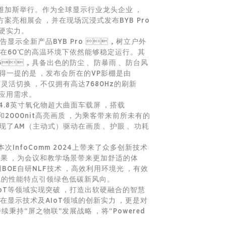
斯维加斯举行。作为全球显示行业龙头企业，
案亮相展会，并在现场沉浸式发布BYB Pro
新硬实力。
告显示全新产品BYB Pro ，树立户外
，即使在60℃的高温环境下依然能够稳定运行。其
6，具备出色的防尘、防暴雨、防台风
值得一提的是，发布会所在的VP影棚是由
活切换，不仅拥有高达7680Hz的刷新
浸式应用需求。
.8英寸氧化物超大曲面车载屏，搭载
和2000nit高亮画质，为乘客带来前所未有的
现了AM（主动式）驱动在画质、护眼、功耗
本次InfoComm 2024上带来了众多创新技术
效果，为会议和教学场景带来更加舒适的体
E自研NLF技术，高效利用环境光，有效
待机的性能特点引领绿色低碳新风向。
IoT等领域实现突破，打造出软硬融合的智慧
）在显示技术及AIoT领域的创新实力，更是对
秉持“屏之物联”发展战略，将“Powered