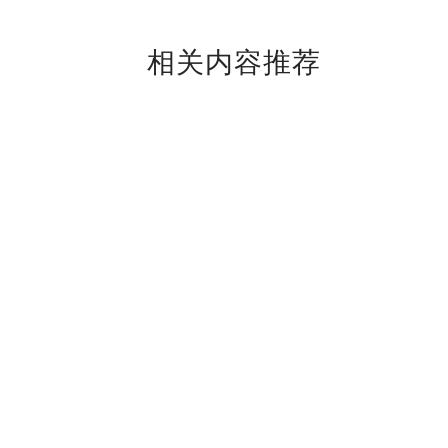
相关内容推荐
关于BOE
展会活动
了解我们
行业展会
品牌标识
创新日
价值与理念
全球布局