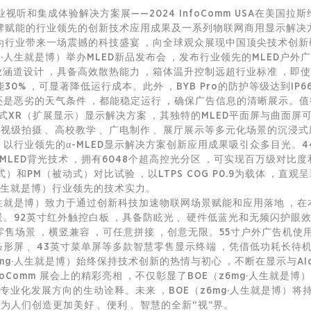
业视听和集成体验解决方案展——2024 InfoComm USA在美国拉
技术品牌赋能的行业领先的创新技术应用成果及一系列
物联网
商用显示解决方
力为行业带来一场震撼的科技盛宴，向全球观众展现中国顶尖技术创
·人生就是博）举办MLED新品发布会，发布行业领先的MLED户外广
业涵道设计，具备高效散热能力，箱体温升控制远超行业标准
30%，可显著降低运行成本。此外，BYB Pro的防护等级达到IP6
区还是恶劣的天气条件，都能稳定运行，确保广告信息的清晰展示。
式XR（扩展显示）显示解决方案，其独特的MLED平面屏与曲面屏可灵
满足影视级拍摄、高校教学、广电制作、展厅展示等多元化场景的沉
）以行业领先的α-MLED显示解决方案创新应用成果吸引众多目光。44
LED背光技术，拥有6048个超高控光分区，可实现百万级对比度
PM（被动式）对比试验，以LTPS COG P0.9为载体，直观呈
g·人生就是博）行业领先的技术实力。
·人生就是博）致力于通过创新科技加速
物联网
场景赋能和应用落地，在
。92英寸红外触控白板，具备防眩光、硬件低蓝光和无频闪护眼
，横竖兼容，可任意拼接，创意无限。55寸户外广告机使用BO
形屏、43英寸菜单屏等多款
智慧零售
显示终端，凭借低功耗长
（z6mg·人生就是博）始终保持技术创新的热情与初心，不断在显示与A
oComm 展会上的精彩亮相，不仅彰显了BOE（z6mg·人生就是博
专业化发展方向的生动诠释。未来，BOE（z6mg·人生就是博）将持续
，为人们创造更加美好、便利、智慧的全新“视”界。