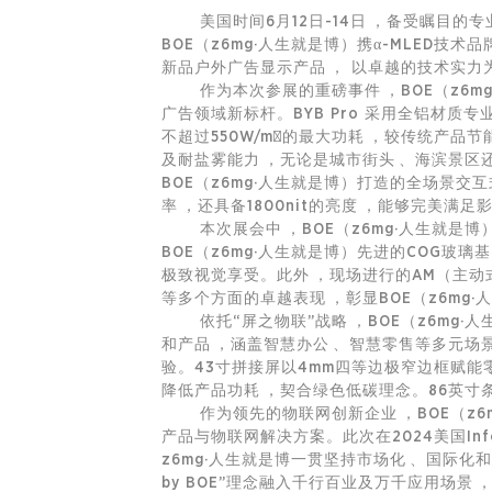
美国时间6月12日-14日，备受瞩目的专
BOE（z6mg·人生就是博）携α-MLED
新品户外广告显示产品， 以卓越的技术实
作为本次参展的重磅事件，BOE（z6mg
广告领域新标杆。BYB Pro 采用全铝材质专
不超过550W/m²的最大功耗，较传统产品节能
及耐盐雾能力，无论是城市街头、海滨景
BOE（z6mg·人生就是博）打造的全场景交互
率，还具备1800nit的亮度，能够完美
本次展会中，BOE（z6mg·人生就是博
BOE（z6mg·人生就是博）先进的COG玻璃基M
极致视觉享受。此外，现场进行的AM（主动式）和
等多个方面的卓越表现，彰显BOE（z6m
依托“屏之物联”战略，BOE（z6mg
和产品，涵盖智慧办公、
智慧零售
等多元场景
验。43寸拼接屏以4mm四等边极窄边框赋能零售场景
降低产品功耗，契合绿色低碳理念。86英寸条
作为领先的
物联网
创新企业，BOE
产品与
物联网
解决方案。此次在2024美国Inf
z6mg·人生就是博一贯坚持市场化、国际化和
by BOE”理念融入千行百业及万千应用场景